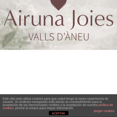
Este sitio web utiliza cookies para que usted tenga la mejor experiencia de
usuario. Si continúa navegando está dando su consentimiento para la
aceptación de las mencionadas cookies y la aceptación de nuestra
política de
cookies
, pinche el enlace para mayor información.
plugin cookies
ACEPTAR